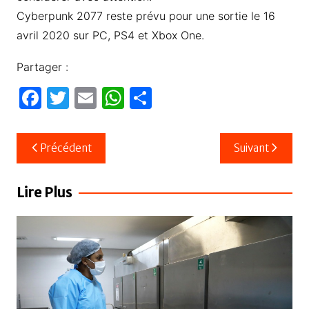
Cyberpunk 2077 reste prévu pour une sortie le 16
avril 2020 sur PC, PS4 et Xbox One.
Partager :
F
T
E
W
P
a
w
m
h
ar
c
itt
ail
at
ta
Navigation
Précédent
Suivant
e
er
s
g
de
b
A
er
l’article
Lire Plus
o
p
o
p
k