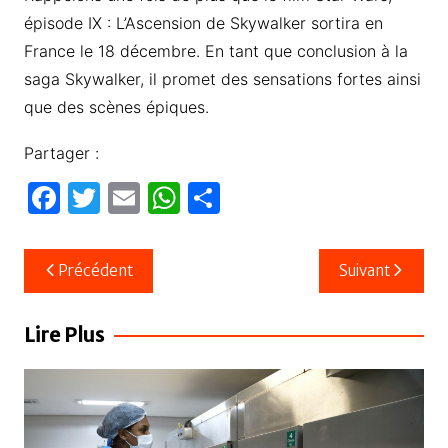
épisode IX : L’Ascension de Skywalker sortira en
France le 18 décembre. En tant que conclusion à la
saga Skywalker, il promet des sensations fortes ainsi
que des scènes épiques.
Partager :
F
T
E
W
P
a
w
m
h
ar
c
itt
ail
at
ta
Navigation
Précédent
Suivant
e
er
s
g
de
b
A
er
l’article
Lire Plus
o
p
o
p
k