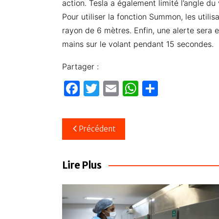
action. Tesla a également limité l’angle du 
Pour utiliser la fonction Summon, les utilis
rayon de 6 mètres. Enfin, une alerte sera en
mains sur le volant pendant 15 secondes.
Partager :
F
T
E
W
P
a
w
m
h
ar
c
itt
ail
at
ta
Navigation
Précédent
e
er
s
g
de
b
A
er
l’article
o
p
Lire Plus
o
p
k