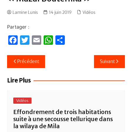
Lamine Lunis
14 juin 2019
Vidéos
Partager :
F
T
E
W
P
a
w
m
h
ar
c
itt
ail
at
ta
Navigation
Précédent
Suivant
e
er
s
g
de
b
A
er
l’article
Lire Plus
o
p
o
p
Vidéos
k
Effondrement de trois habitations
suite à une secousse tellurique dans
la wilaya de Mila