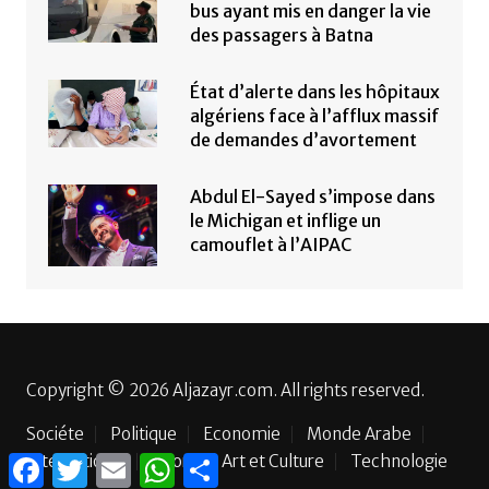
bus ayant mis en danger la vie
des passagers à Batna
État d’alerte dans les hôpitaux
algériens face à l’afflux massif
de demandes d’avortement
Abdul El-Sayed s’impose dans
le Michigan et inflige un
camouflet à l’AIPAC
Copyright © 2026 Aljazayr.com. All rights reserved.
Sociéte
Politique
Economie
Monde Arabe
International
F
T
E
Sport
W
P
Art et Culture
Technologie
a
w
m
h
a