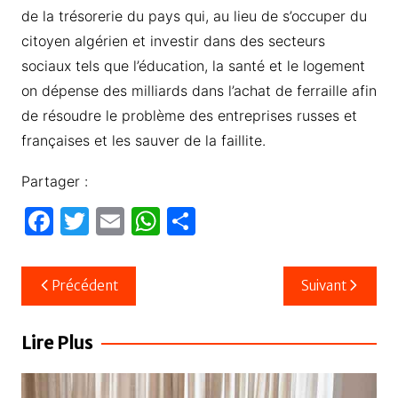
de la trésorerie du pays qui, au lieu de s’occuper du
citoyen algérien et investir dans des secteurs
sociaux tels que l’éducation, la santé et le logement
on dépense des milliards dans l’achat de ferraille afin
de résoudre le problème des entreprises russes et
françaises et les sauver de la faillite.
Partager :
F
T
E
W
P
a
w
m
h
ar
c
itt
ail
at
ta
Navigation
Précédent
Suivant
e
er
s
g
de
b
A
er
l’article
Lire Plus
o
p
o
p