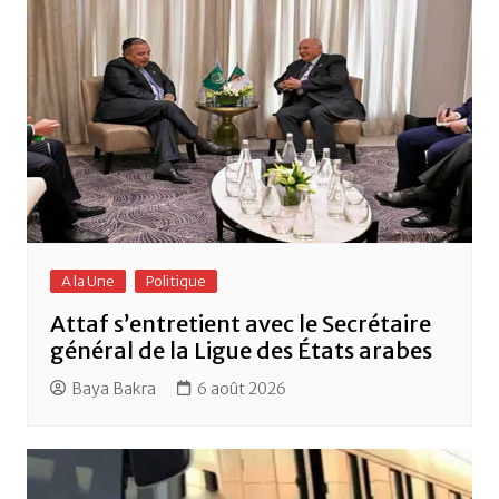
k
A la Une
Politique
Attaf s’entretient avec le Secrétaire
général de la Ligue des États arabes
Baya Bakra
6 août 2026