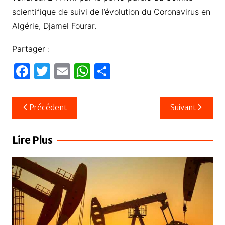
scientifique de suivi de l’évolution du Coronavirus en
Algérie, Djamel Fourar.
Partager :
F
T
E
W
P
a
w
m
h
ar
c
itt
ail
at
ta
Navigation
Précédent
Suivant
e
er
s
g
de
b
A
er
l’article
Lire Plus
o
p
o
p
k