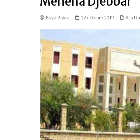
Mehena Djebbar
Baya Bakra
22 octobre 2019
A la U