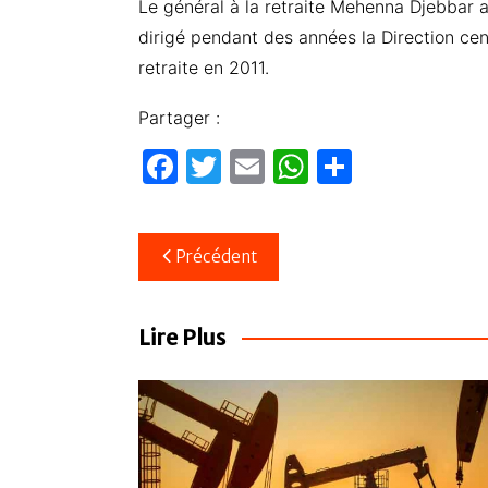
Le général à la retraite Mehenna Djebbar a
dirigé pendant des années la Direction cent
retraite en 2011.
Partager :
F
T
E
W
P
a
w
m
h
ar
c
itt
ail
at
ta
Navigation
Précédent
e
er
s
g
de
b
A
er
l’article
o
p
Lire Plus
o
p
k