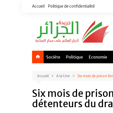
Aller
Accueil
Politique de confidentialité
au
contenu
Sociéte
Politique
Economie
Accueil
A la Une
Six mois de prison f
Six mois de priso
détenteurs du dr