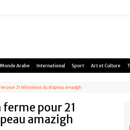
Monde Arabe
International
Sport
Art et Culture
T
erme pour 21 détenteurs du drapeau amazigh
n ferme pour 21
apeau amazigh