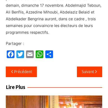
demain, dimanche 17 novembre. Abdelmajid Teboun,
Ali Benflis, Azzedine Mihoubi, Abdelaziz Belaid et
Abdelkader Bengrina auront, dans ce cadre , trois
semaines pour convaincre les électeurs de leurs
programmes respectifs.
Partager :
F
T
E
W
P
a
w
m
h
ar
c
itt
ail
at
ta
Navigation
Précédent
Suivant
e
er
s
g
de
b
A
er
l’article
Lire Plus
o
p
o
p