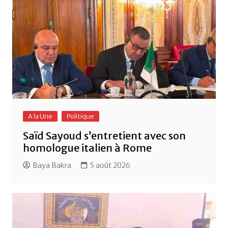
k
A la Une
Politique
Saïd Sayoud s’entretient avec son
homologue italien à Rome
Baya Bakra
5 août 2026