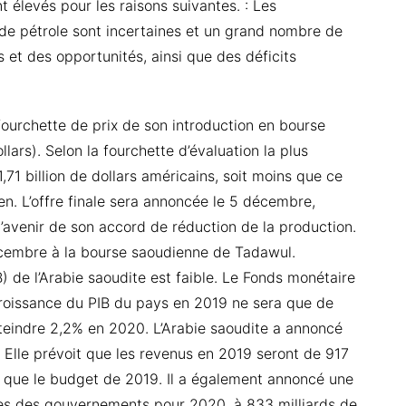
t élevés pour les raisons suivantes. : Les
de pétrole sont incertaines et un grand nombre de
et des opportunités, ainsi que des déficits
urchette de prix de son introduction en bourse
llars). Selon la fourchette d’évaluation la plus
,71 billion de dollars américains, soit moins que ce
ien. L’offre finale sera annoncée le 5 décembre,
l’avenir de son accord de réduction de la production.
écembre à la bourse saoudienne de Tadawul.
B) de l’Arabie saoudite est faible. Le Fonds monétaire
 croissance du PIB du pays en 2019 ne sera que de
tteindre 2,2% en 2020. L’Arabie saoudite a annoncé
. Elle prévoit que les revenus en 2019 seront de 917
ns que le budget de 2019. Il a également annoncé une
tes des gouvernements pour 2020, à 833 milliards de