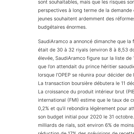
sont souhaitables, mais que les risques son
perspectives à long terme de la demande 
jeunes souhaitent ardemment des réformes 
budgétaires énormes.
SaudiAramco a annoncé dimanche que la fo
était de 30 à 32 riyals (environ 8 à 8,53 do
élevée, SaudiAramco figure sur la liste de 1
que l’on attendait du prince héritier saoud
lorsque l’OPEP se réunira pour décider de 
La transaction boursière débutera le 11 d
La croissance du produit intérieur brut (PI
international (FMI) estime que le taux de
0,2% et qu’il rebondira légèrement pour a
son budget initial pour 2020 le 31 octobre
milliards de rials, soit environ 6% de moi
réduction de 17% des prévisions de recet