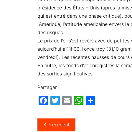
présidence des États – Unis (après la mis
qui est entré dans une phase critique), pou
l’Amérique, l’attitude américaine envers l
des risques.
Le prix de l’or s’est révélé avec de petite
aujourd’hui à 11h00, l’once troy (31,10 gra
vendredi). Les récentes hausses de cours e
En outre, les fonds d’or enregistrés la se
des sorties significatives.
Partager :
F
T
E
W
P
a
w
m
h
ar
c
itt
ail
at
ta
Navigation
Précédent
e
er
s
g