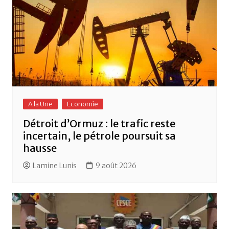
k
A la Une
Economie
Détroit d’Ormuz : le trafic reste
incertain, le pétrole poursuit sa
hausse
Lamine Lunis
9 août 2026