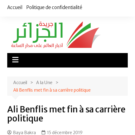
Aller
Accueil
Politique de confidentialité
au
contenu
Accueil
A la Une
Ali Benflis met fin à sa carrière politique
Ali Benflis met fin à sa carrière
politique
Baya Bakra
15 décembre 2019