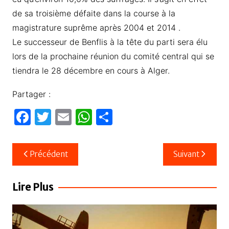
de sa troisième défaite dans la course à la
magistrature suprême après 2004 et 2014 .
Le successeur de Benflis à la tête du parti sera élu
lors de la prochaine réunion du comité central qui se
tiendra le 28 décembre en cours à Alger.
Partager :
F
T
E
W
P
a
w
m
h
ar
c
itt
ail
at
ta
Navigation
Précédent
Suivant
e
er
s
g
de
b
A
er
l’article
Lire Plus
o
p
o
p