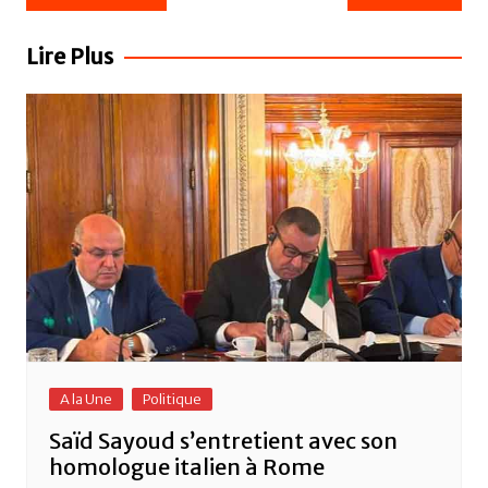
e
er
s
g
de
b
A
er
l’article
Lire Plus
o
p
o
p
k
A la Une
Politique
Saïd Sayoud s’entretient avec son
homologue italien à Rome