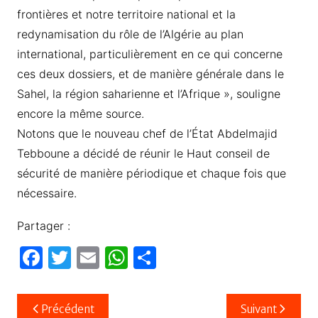
frontières et notre territoire national et la
redynamisation du rôle de l’Algérie au plan
international, particulièrement en ce qui concerne
ces deux dossiers, et de manière générale dans le
Sahel, la région saharienne et l’Afrique », souligne
encore la même source.
Notons que le nouveau chef de l’État Abdelmajid
Tebboune a décidé de réunir le Haut conseil de
sécurité de manière périodique et chaque fois que
nécessaire.
Partager :
F
T
E
W
P
a
w
m
h
ar
c
itt
ail
at
ta
Navigation
Précédent
Suivant