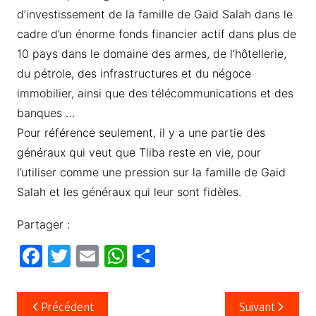
d’investissement de la famille de Gaid Salah dans le
cadre d’un énorme fonds financier actif dans plus de
10 pays dans le domaine des armes, de l’hôtellerie,
du pétrole, des infrastructures et du négoce
immobilier, ainsi que des télécommunications et des
banques …
Pour référence seulement, il y a une partie des
généraux qui veut que Tliba reste en vie, pour
l’utiliser comme une pression sur la famille de Gaid
Salah et les généraux qui leur sont fidèles.
Partager :
F
T
E
W
P
a
w
m
h
ar
c
itt
ail
at
ta
Navigation
Précédent
Suivant