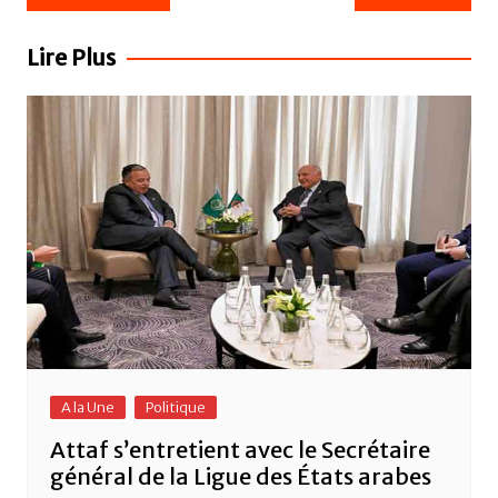
e
er
s
g
de
b
A
er
l’article
Lire Plus
o
p
o
p
k
A la Une
Politique
Attaf s’entretient avec le Secrétaire
général de la Ligue des États arabes