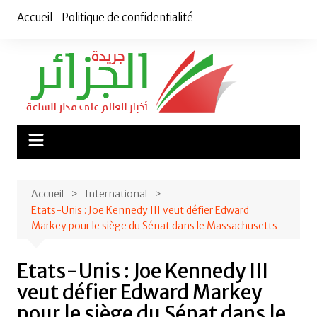
Aller
Accueil
Politique de confidentialité
au
contenu
Accueil
International
Etats-Unis : Joe Kennedy III veut défier Edward
Markey pour le siège du Sénat dans le Massachusetts
Etats-Unis : Joe Kennedy III
veut défier Edward Markey
pour le siège du Sénat dans le