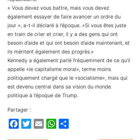
« Vous devez vous battre, mais vous devez
également essayer de faire avancer un ordre du
jour », a-t-il déclaré à l’époque. «Si vous êtes juste
en train de crier et crier, il y a des gens qui ont
besoin d’aide et qui ont besoin d’aide maintenant, et
ils méritent également des progrès.»
Kennedy a également parlé fréquemment de ce qu’il
appelle «le capitalisme moral», terme moins
politiquement chargé que le «socialisme», mais qui
est devenu central dans sa vision du monde
politique à l’époque de Trump.
Partager :
F
T
E
W
P
a
w
m
h
ar