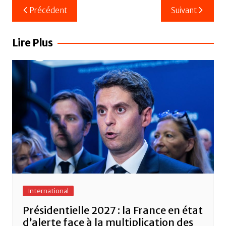
c
itt
ail
at
ta
Navigation
Précédent
Suivant
e
er
s
g
de
b
A
er
l’article
Lire Plus
o
p
o
p
k
International
Présidentielle 2027 : la France en état
d’alerte face à la multiplication des