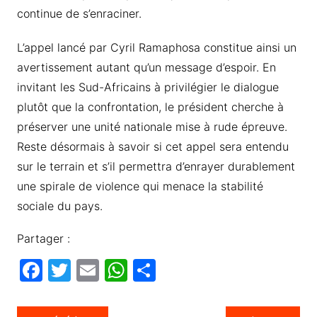
continue de s’enraciner.
L’appel lancé par Cyril Ramaphosa constitue ainsi un
avertissement autant qu’un message d’espoir. En
invitant les Sud-Africains à privilégier le dialogue
plutôt que la confrontation, le président cherche à
préserver une unité nationale mise à rude épreuve.
Reste désormais à savoir si cet appel sera entendu
sur le terrain et s’il permettra d’enrayer durablement
une spirale de violence qui menace la stabilité
sociale du pays.
Partager :
F
T
E
W
P
a
w
m
h
ar
c
itt
ail
at
ta
Navigation