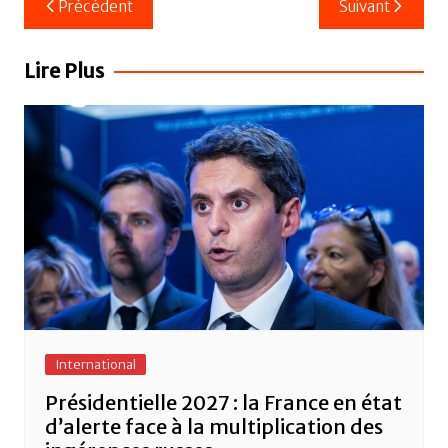
Précédent
Suivant
e
er
s
g
de
b
A
er
l’article
Lire Plus
o
p
o
p
k
International
Présidentielle 2027 : la France en état
d’alerte face à la multiplication des