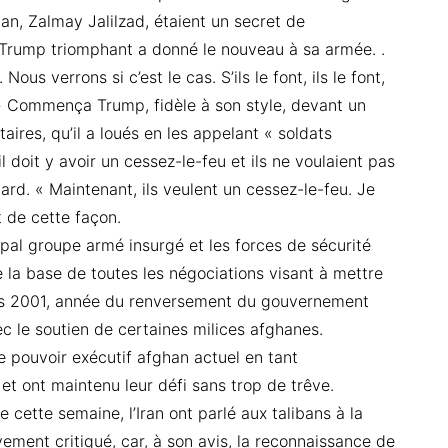
an, Zalmay Jalilzad, étaient un secret de
un Trump triomphant a donné le nouveau à sa armée. .
ous verrons si c’est le cas. S’ils le font, ils le font,
a. » Commença Trump, fidèle à son style, devant un
aires, qu’il a loués en les appelant « soldats
 doit y avoir un cessez-le-feu et ils ne voulaient pas
tard. « Maintenant, ils veulent un cessez-le-feu. Je
 de cette façon.
cipal groupe armé insurgé et les forces de sécurité
la base de toutes les négociations visant à mettre
is 2001, année du renversement du gouvernement
vec le soutien de certaines milices afghanes.
e pouvoir exécutif afghan actuel en tant
 et ont maintenu leur défi sans trop de trêve.
 cette semaine, l’Iran ont parlé aux talibans à la
ement critiqué, car, à son avis, la reconnaissance de