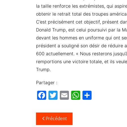
la taille renforce les extrémistes, qui asp
obtenir le retrait total des troupes améric
C’est précisément cet objectif, présent 
Donald Trump, est celui poursuivi par la M
devant les hommes en uniforme qui ont serv
président a souligné son désir de réduire
600 actuellement. « Nous resterons jusqu’
remportions une victoire totale, et ils ve
Trump.
Partager :
F
T
E
W
P
a
w
m
h
ar
c
itt
ail
at
ta
Navigation
Précédent
e
er
s
g