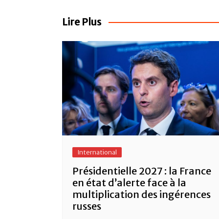
de
b
A
er
l’article
o
p
Lire Plus
o
p
k
International
Présidentielle 2027 : la France
en état d’alerte face à la
multiplication des ingérences
russes