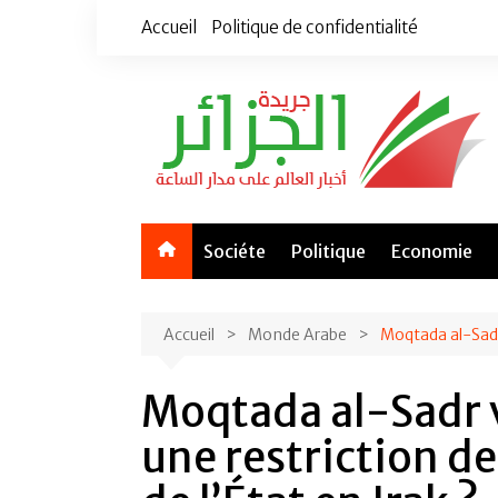
Aller
Accueil
Politique de confidentialité
au
contenu
Sociéte
Politique
Economie
Accueil
Monde Arabe
Moqtada al-Sadr 
Moqtada al-Sadr va
une restriction d