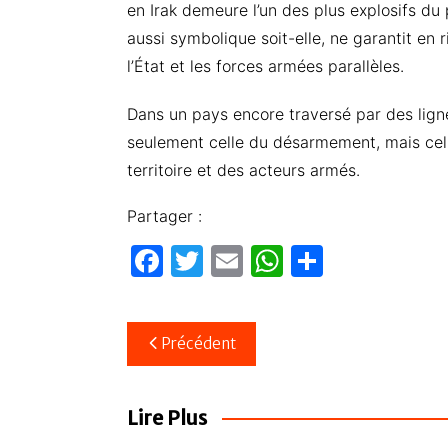
en Irak demeure l’un des plus explosifs du 
aussi symbolique soit-elle, ne garantit en
l’État et les forces armées parallèles.
Dans un pays encore traversé par des ligne
seulement celle du désarmement, mais celle 
territoire et des acteurs armés.
Partager :
F
T
E
W
P
a
w
m
h
ar
c
itt
ail
at
ta
Navigation
Précédent
e
er
s
g
de
b
A
er
l’article
o
p
Lire Plus