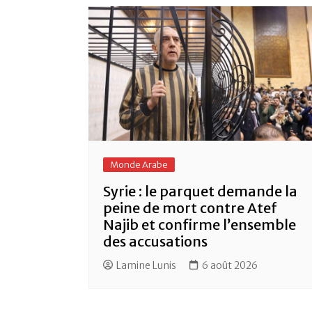
o
p
k
Monde Arabe
Syrie : le parquet demande la
peine de mort contre Atef
Najib et confirme l’ensemble
des accusations
Lamine Lunis
6 août 2026