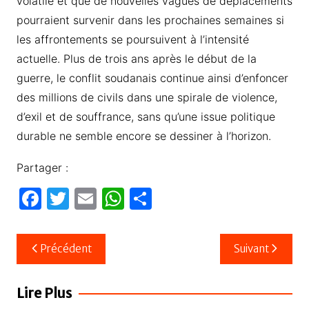
volatile et que de nouvelles vagues de déplacements
pourraient survenir dans les prochaines semaines si
les affrontements se poursuivent à l’intensité
actuelle. Plus de trois ans après le début de la
guerre, le conflit soudanais continue ainsi d’enfoncer
des millions de civils dans une spirale de violence,
d’exil et de souffrance, sans qu’une issue politique
durable ne semble encore se dessiner à l’horizon.
Partager :
F
T
E
W
P
a
w
m
h
ar
c
itt
ail
at
ta
Navigation
Précédent
Suivant
e
er
s
g
de
b
A
er
l’article
Lire Plus
o
p