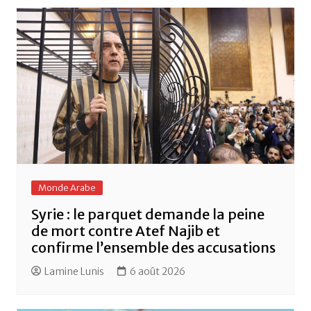
o
p
k
Monde Arabe
Syrie : le parquet demande la peine
de mort contre Atef Najib et
confirme l’ensemble des accusations
Lamine Lunis
6 août 2026