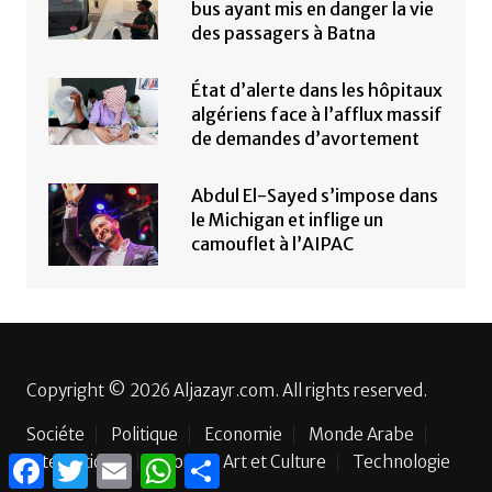
bus ayant mis en danger la vie
des passagers à Batna
État d’alerte dans les hôpitaux
algériens face à l’afflux massif
de demandes d’avortement
Abdul El-Sayed s’impose dans
le Michigan et inflige un
camouflet à l’AIPAC
Copyright © 2026 Aljazayr.com. All rights reserved.
Sociéte
Politique
Economie
Monde Arabe
International
Sport
Art et Culture
Technologie
F
T
E
W
P
a
w
m
h
a