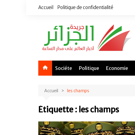
Aller
Accueil
Politique de confidentialité
au
contenu
Sociéte
Politique
Economie
Accueil
les champs
Étiquette :
les champs