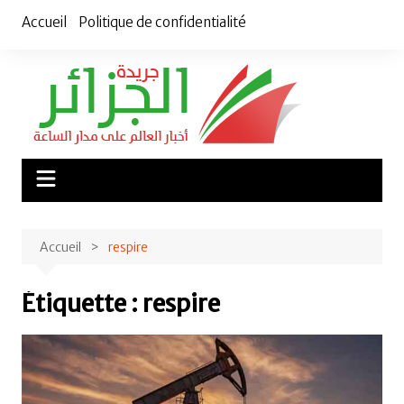
Aller
Accueil
Politique de confidentialité
au
contenu
Accueil
respire
Étiquette :
respire