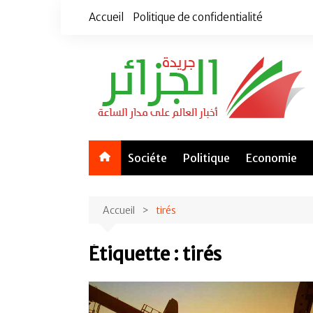
Aller
Accueil
Politique de confidentialité
au
contenu
Sociéte
Politique
Economie
Accueil
tirés
Étiquette :
tirés