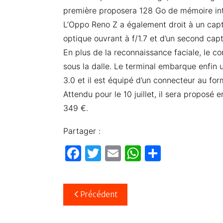
première proposera 128 Go de mémoire inte
L’Oppo Reno Z a également droit à un capt
optique ouvrant à f/1.7 et d’un second capt
En plus de la reconnaissance faciale, le c
sous la dalle. Le terminal embarque enfi
3.0 et il est équipé d’un connecteur au f
Attendu pour le 10 juillet, il sera proposé 
349 €.
Partager :
F
T
E
W
P
a
w
m
h
ar
c
itt
ail
at
ta
Navigation
Précédent
e
er
s
g
de
b
A
er