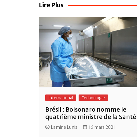
l’article
o
p
Lire Plus
o
p
k
International
Technologie
Brésil : Bolsonaro nomme le
quatrième ministre de la Santé
Lamine Lunis
16 mars 2021