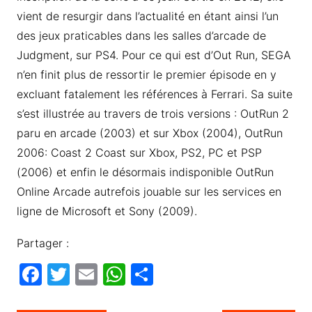
vient de resurgir dans l’actualité en étant ainsi l’un
des jeux praticables dans les salles d’arcade de
Judgment, sur PS4. Pour ce qui est d’Out Run, SEGA
n’en finit plus de ressortir le premier épisode en y
excluant fatalement les références à Ferrari. Sa suite
s’est illustrée au travers de trois versions : OutRun 2
paru en arcade (2003) et sur Xbox (2004), OutRun
2006: Coast 2 Coast sur Xbox, PS2, PC et PSP
(2006) et enfin le désormais indisponible OutRun
Online Arcade autrefois jouable sur les services en
ligne de Microsoft et Sony (2009).
Partager :
F
T
E
W
P
a
w
m
h
ar