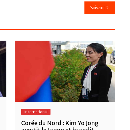
Suivant
International
Corée du Nord : Kim Yo Jong
avertit le Japon et brandit