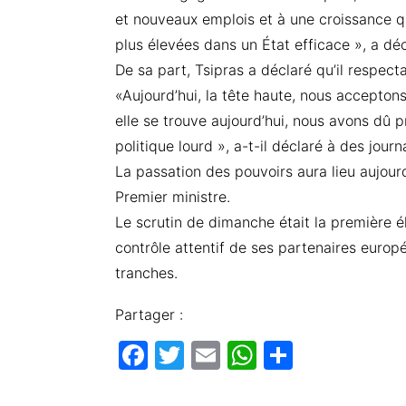
et nouveaux emplois et à une croissance qu
plus élevées dans un État efficace », a déc
De sa part, Tsipras a déclaré qu’il respect
«Aujourd’hui, la tête haute, nous accepton
elle se trouve aujourd’hui, nous avons dû p
politique lourd », a-t-il déclaré à des journa
La passation des pouvoirs aura lieu aujour
Premier ministre.
Le scrutin de dimanche était la première 
contrôle attentif de ses partenaires europé
tranches.
Partager :
F
T
E
W
P
a
w
m
h
ar