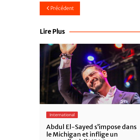
c
itt
ail
at
ta
Navigation
Précédent
e
er
s
g
de
b
A
er
l’article
o
p
Lire Plus
o
p
k
International
Abdul El-Sayed s’impose dans
le Michigan et inflige un