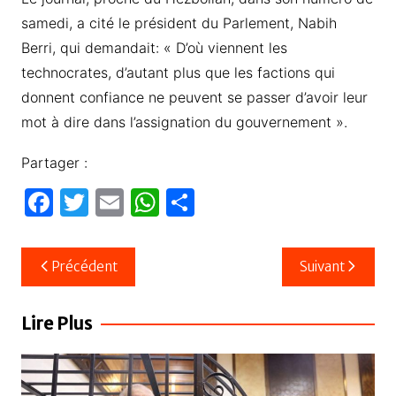
samedi, a cité le président du Parlement, Nabih
Berri, qui demandait: « D’où viennent les
technocrates, d’autant plus que les factions qui
donnent confiance ne peuvent se passer d’avoir leur
mot à dire dans l’assignation du gouvernement ».
Partager :
F
T
E
W
P
a
w
m
h
ar
c
itt
ail
at
ta
Navigation
Précédent
Suivant
e
er
s
g
de
b
A
er
l’article
Lire Plus
o
p
o
p