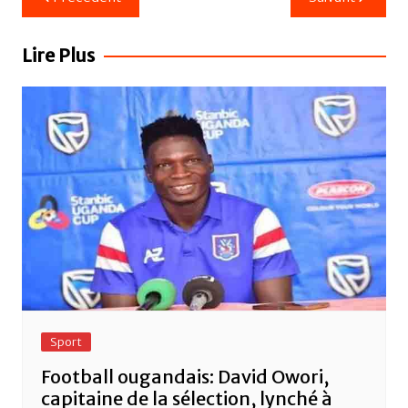
e
er
s
g
de
b
A
er
l’article
Lire Plus
o
p
o
p
k
Sport
Football ougandais: David Owori,
capitaine de la sélection, lynché à