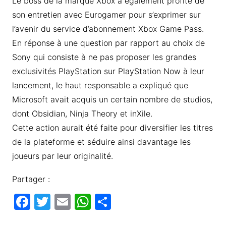
Le boss de la marque Xbox a également profité de
son entretien avec Eurogamer pour s’exprimer sur
l’avenir du service d’abonnement Xbox Game Pass.
En réponse à une question par rapport au choix de
Sony qui consiste à ne pas proposer les grandes
exclusivités PlayStation sur PlayStation Now à leur
lancement, le haut responsable a expliqué que
Microsoft avait acquis un certain nombre de studios,
dont Obsidian, Ninja Theory et inXile.
Cette action aurait été faite pour diversifier les titres
de la plateforme et séduire ainsi davantage les
joueurs par leur originalité.
Partager :
F
T
E
W
P
a
w
m
h
ar