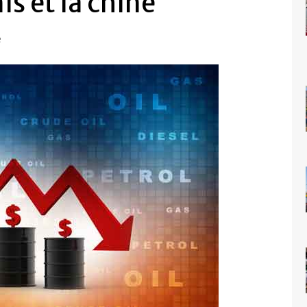
is et la chine
e