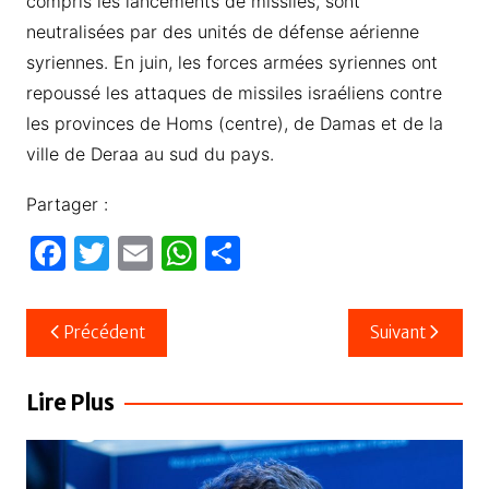
compris les lancements de missiles, sont
neutralisées par des unités de défense aérienne
syriennes. En juin, les forces armées syriennes ont
repoussé les attaques de missiles israéliens contre
les provinces de Homs (centre), de Damas et de la
ville de Deraa au sud du pays.
Partager :
F
T
E
W
P
a
w
m
h
ar
c
itt
ail
at
ta
Navigation
Précédent
Suivant
e
er
s
g
de
b
A
er
l’article
Lire Plus
o
p
o
p