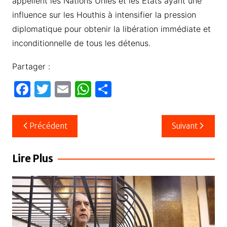
appellent les Nations Unies et les États ayant une
influence sur les Houthis à intensifier la pression
diplomatique pour obtenir la libération immédiate et
inconditionnelle de tous les détenus.
Partager :
F
T
E
W
P
a
w
m
h
ar
c
itt
ail
at
ta
Navigation
Précédent
Suivant
e
er
s
g
de
b
A
er
l’article
Lire Plus
o
p
o
p
k