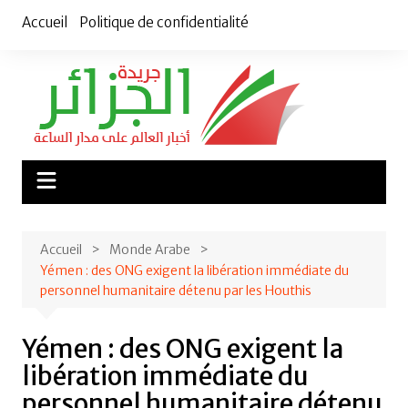
Aller
Accueil
Politique de confidentialité
au
contenu
Accueil
Monde Arabe
Yémen : des ONG exigent la libération immédiate du
personnel humanitaire détenu par les Houthis
Yémen : des ONG exigent la
libération immédiate du
personnel humanitaire détenu