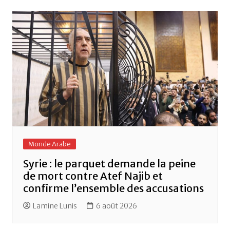
o
p
o
p
k
Monde Arabe
Syrie : le parquet demande la peine
de mort contre Atef Najib et
confirme l’ensemble des accusations
Lamine Lunis
6 août 2026