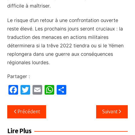
difficile à maîtriser.
Le risque d’un retour à une confrontation ouverte
reste élevé. Les prochains jours seront cruciaux : la
traduction des menaces en actions militaires
déterminera si la trêve 2022 tiendra ou si le Yémen
replongera dans une guerre aux conséquences
régionales lourdes.
Partager :
F
T
E
W
P
a
w
m
h
ar
c
itt
ail
at
ta
Navigation
Précédent
Suivant
e
er
s
g
de
b
A
er
l’article
Lire Plus