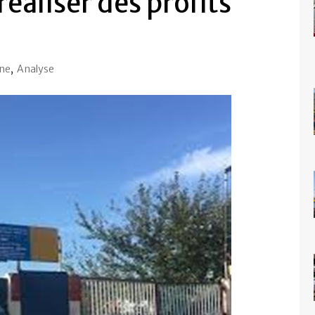
 réaliser des profits
Une
,
Analyse