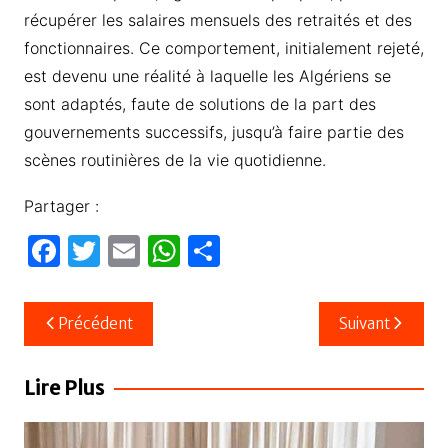
récupérer les salaires mensuels des retraités et des
fonctionnaires. Ce comportement, initialement rejeté,
est devenu une réalité à laquelle les Algériens se
sont adaptés, faute de solutions de la part des
gouvernements successifs, jusqu’à faire partie des
scènes routinières de la vie quotidienne.
Partager :
F
T
E
W
P
a
w
m
h
ar
c
itt
ail
at
ta
Navigation
Précédent
Suivant
e
er
s
g
de
b
A
er
l’article
Lire Plus
o
p
o
p