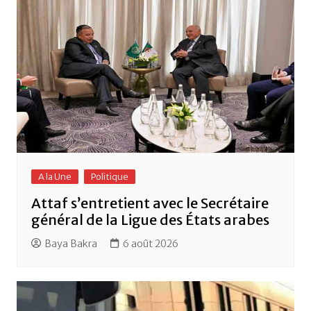
k
A la Une
Politique
Attaf s’entretient avec le Secrétaire
général de la Ligue des États arabes
Baya Bakra
6 août 2026