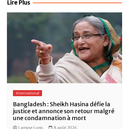
Lire Plus
o
p
o
p
k
International
Bangladesh : Sheikh Hasina défie la
justice et annonce son retour malgré
une condamnation à mort
Lamine Lunis
8 août 2026