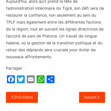
Aujourd’hui, alors qu’il prend la tête de
l’administration intérimaire du Tigré, son défi sera de
restaurer la confiance, non seulement au sein du
TPLF mais également entre les différentes factions
de la région, tout en suivant les lignes directrices de
l’accord de paix de Pretoria. Un travail de longue
haleine, où la gestion de la transition politique et du
retour des déplacés sera cruciale pour éviter de
nouveaux affrontements.
Partager :
F
T
E
W
P
a
w
m
h
ar
c
itt
ail
at
ta
Navigation
Précédent
Suivant
e
er
s
g
de
b
A
er
l’article