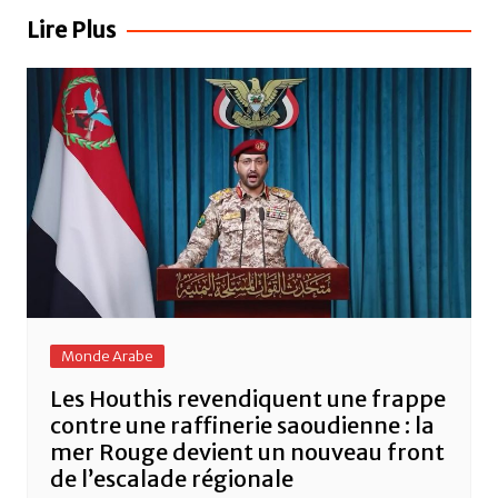
b
A
er
l’article
Lire Plus
o
p
o
p
k
Monde Arabe
Les Houthis revendiquent une frappe
contre une raffinerie saoudienne : la
mer Rouge devient un nouveau front
de l’escalade régionale