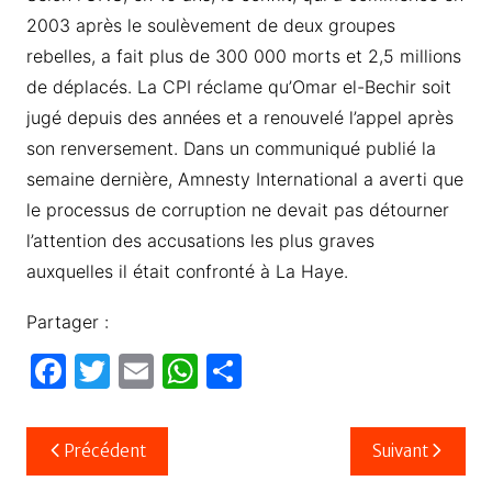
2003 après le soulèvement de deux groupes
rebelles, a fait plus de 300 000 morts et 2,5 millions
de déplacés. La CPI réclame qu’Omar el-Bechir soit
jugé depuis des années et a renouvelé l’appel après
son renversement. Dans un communiqué publié la
semaine dernière, Amnesty International a averti que
le processus de corruption ne devait pas détourner
l’attention des accusations les plus graves
auxquelles il était confronté à La Haye.
Partager :
F
T
E
W
P
a
w
m
h
ar
c
itt
ail
at
ta
Navigation
Précédent
Suivant
e
er
s
g
de