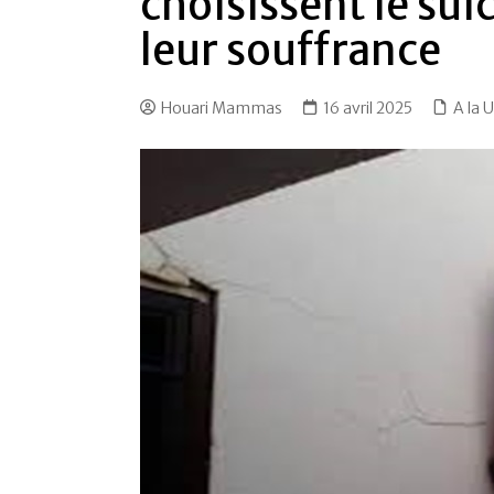
choisissent le sui
leur souffrance
Houari Mammas
16 avril 2025
A la 