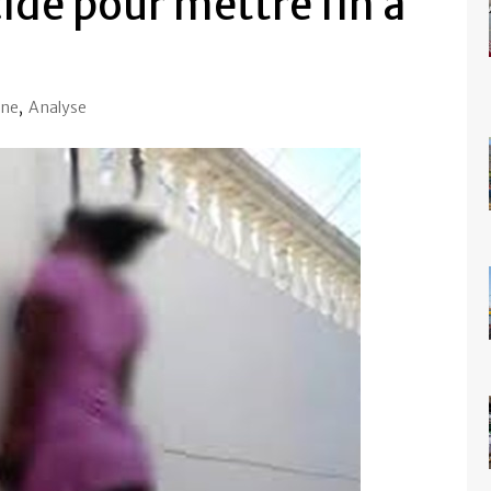
cide pour mettre fin à
Une
,
Analyse