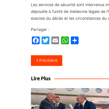
Les services de sécurité sont intervenus i
dépouille à l’unité de médecine légale de l
exactes du décès et les circonstances du
Partager :
F
T
E
W
P
a
w
m
h
ar
c
itt
ail
at
ta
Navigation
Précédent
e
er
s
g
de
b
A
er
l’article
o
p
Lire Plus
o
p
k