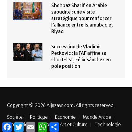
Shehbaz Sharif en Arabie
saoudite : une visite
stratégique pour renforcer
l’alliance entre Islamabad et
Riyad
Succession de Vladimir
Petkovic : la FAF affine sa
short-list, Félix Sánchez en
pole position
Copyright © 2026 Aljazayr.com. All rights reserved.
Sociéte
Politique
Economie
Monde Arabe
International
Sport
Art et Culture
Technologie
F
T
E
W
P
a
w
m
h
a