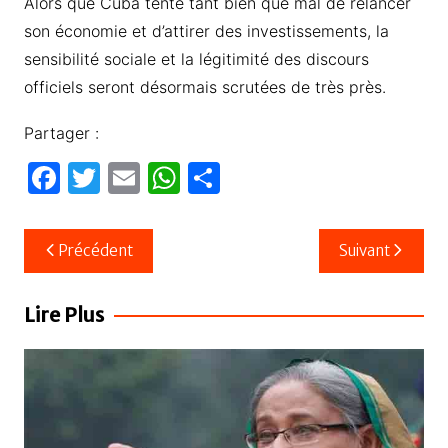
Alors que Cuba tente tant bien que mal de relancer
son économie et d’attirer des investissements, la
sensibilité sociale et la légitimité des discours
officiels seront désormais scrutées de très près.
Partager :
F
T
E
W
P
a
w
m
h
ar
c
itt
ail
at
ta
Navigation
Précédent
Suivant
e
er
s
g
de
b
A
er
l’article
Lire Plus
o
p
o
p
k